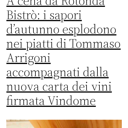
A cena da Rotonda
Bistrò: i sapori
d’autunno esplodono
nei piatti di Tommaso
Arrigoni
accompagnati dalla
nuova carta dei vini
firmata Vindome