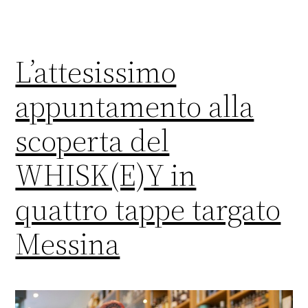
L’attesissimo
appuntamento alla
scoperta del
WHISK(E)Y in
quattro tappe targato
Messina