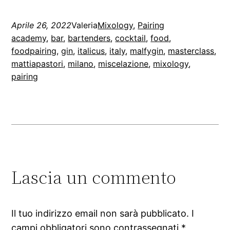
Aprile 26, 2022
Valeria
Mixology
, 
Pairing
academy
, 
bar
, 
bartenders
, 
cocktail
, 
food
, 
foodpairing
, 
gin
, 
italicus
, 
italy
, 
malfygin
, 
masterclass
, 
mattiapastori
, 
milano
, 
miscelazione
, 
mixology
, 
pairing
Lascia un commento
Il tuo indirizzo email non sarà pubblicato.
I
campi obbligatori sono contrassegnati
*