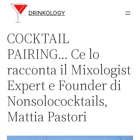
Vai
al
DRINKOLOGY
contenuto
COCKTAIL
PAIRING… Ce lo
racconta il Mixologist
Expert e Founder di
Nonsolococktails,
Mattia Pastori