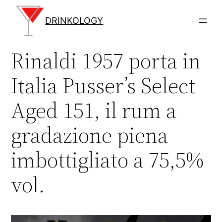
Vai
al
DRINKOLOGY
contenuto
Rinaldi 1957 porta in
Italia Pusser’s Select
Aged 151, il rum a
gradazione piena
imbottigliato a 75,5%
vol.