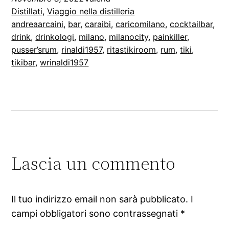
Distillati
, 
Viaggio nella distilleria
andreaarcaini
, 
bar
, 
caraibi
, 
caricomilano
, 
cocktailbar
, 
drink
, 
drinkologi
, 
milano
, 
milanocity
, 
painkiller
, 
pusser’srum
, 
rinaldi1957
, 
ritastikiroom
, 
rum
, 
tiki
, 
tikibar
, 
wrinaldi1957
Lascia un commento
Il tuo indirizzo email non sarà pubblicato.
I
campi obbligatori sono contrassegnati
*