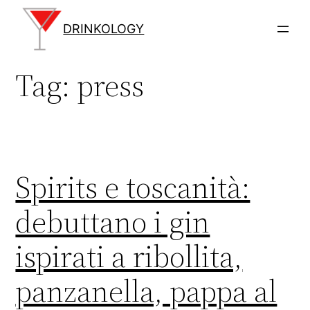
Vai
al
DRINKOLOGY
contenuto
Tag:
press
Spirits e toscanità:
debuttano i gin
ispirati a ribollita,
panzanella, pappa al