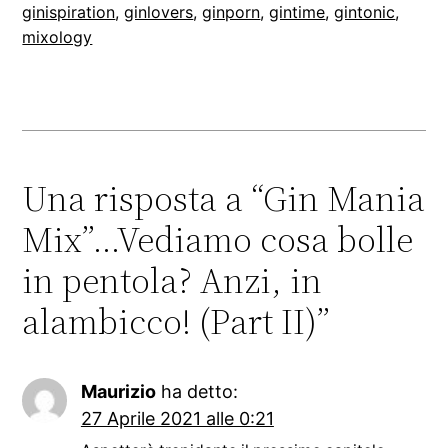
ginispiration
, 
ginlovers
, 
ginporn
, 
gintime
, 
gintonic
, 
mixology
Una risposta a “Gin Mania
Mix”…Vediamo cosa bolle
in pentola? Anzi, in
alambicco! (Part II)”
Maurizio
ha detto:
27 Aprile 2021 alle 0:21