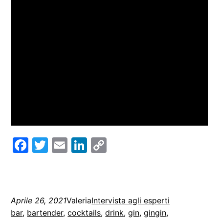
Facebook
Twitter
Email
LinkedIn
Copy
Link
Aprile 26, 2021
Valeria
Intervista agli esperti
bar
, 
bartender
, 
cocktails
, 
drink
, 
gin
, 
gingin
, 