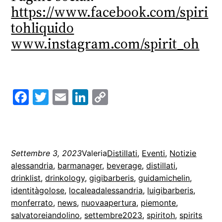
https://www.facebook.com/spiri
tohliquido
www.instagram.com/spirit_oh
Facebook
Twitter
Email
LinkedIn
Copy
Link
Settembre 3, 2023
Valeria
Distillati
, 
Eventi
, 
Notizie
alessandria
, 
barmanager
, 
beverage
, 
distillati
, 
drinklist
, 
drinkology
, 
gigibarberis
, 
guidamichelin
, 
identitàgolose
, 
localeadalessandria
, 
luigibarberis
, 
monferrato
, 
news
, 
nuovaapertura
, 
piemonte
, 
salvatoreiandolino
, 
settembre2023
, 
spiritoh
, 
spirits