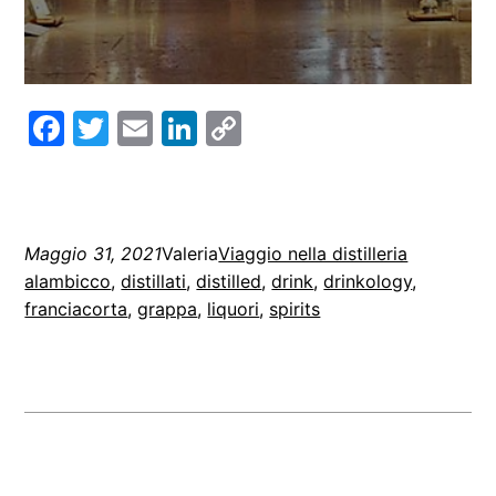
Facebook
Twitter
Email
LinkedIn
Copy
Link
Maggio 31, 2021
Valeria
Viaggio nella distilleria
alambicco
, 
distillati
, 
distilled
, 
drink
, 
drinkology
, 
franciacorta
, 
grappa
, 
liquori
, 
spirits