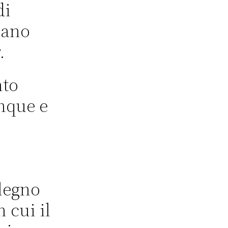
di
mano
.
nto
nque e
 legno
 cui il