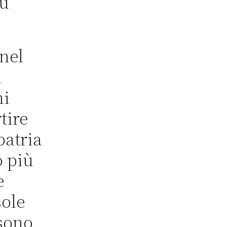
ou
 nel
l
hi
tire
patria
o più
e
sole
 sono