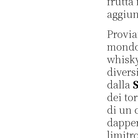
frutta
aggiun
Provia
mondo,
whisky
divers
dalla
dei to
di un 
dapper
limitr