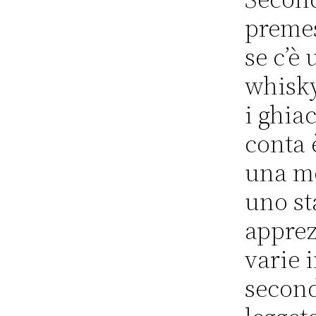
preme
se c’è
whisky
i ghia
conta 
una mo
uno st
apprez
varie 
second