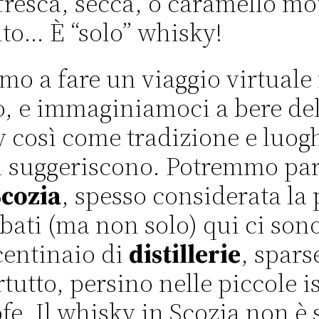
 fresca, secca, o caramello m
to… È “solo” whisky!
mo a fare un viaggio virtuale
 e immaginiamoci a bere de
 così come tradizione e luog
i suggeriscono. Potremmo par
Scozia
, spesso considerata la 
rbati (ma non solo) qui ci son
centinaio di
distillerie
, spars
tutto, persino nelle piccole i
ofe. Il whisky in Scozia non è