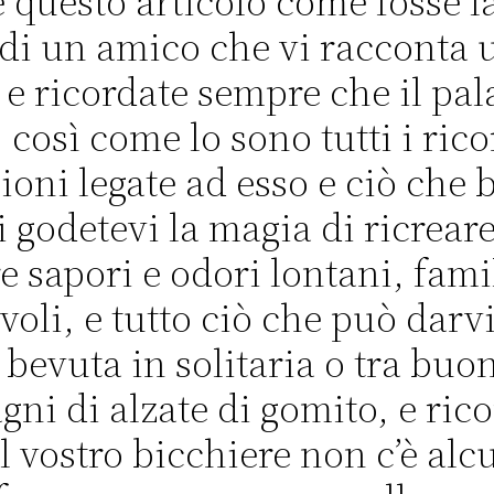
e questo articolo come fosse l
di un amico che vi racconta 
 e ricordate sempre che il pala
 così come lo sono tutti i rico
ioni legate ad esso e ciò che 
 godetevi la magia di ricreare
re sapori e odori lontani, fami
voli, e tutto ciò che può darv
bevuta in solitaria o tra buo
ni di alzate di gomito, e ric
l vostro bicchiere non c’è alc