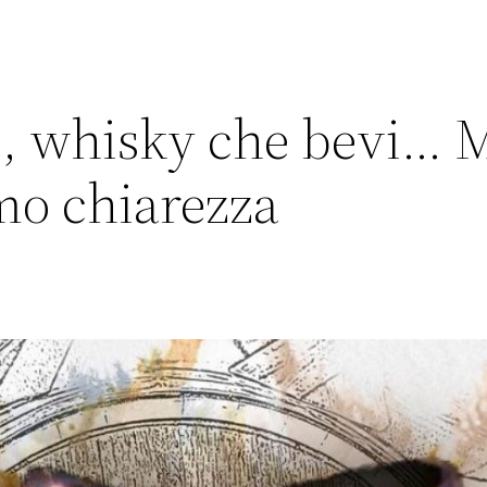
i, whisky che bevi… 
mo chiarezza