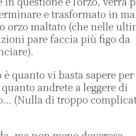
e in questione è l’orzo, verrà 
germinare e trasformato in ma
 o orzo maltato (che nelle ult
zioni pare faccia più figo da
ciare).
 è quanto vi basta sapere per
 quanto andrete a leggere di
o… (Nulla di troppo complicat
da, ma non meno doverosa,