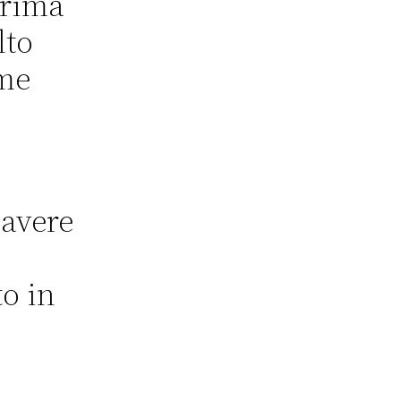
prima
lto
ime
 avere
o in