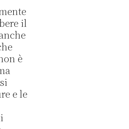
amente
bere il
 anche
che
non è
 ma
si
re e le
i