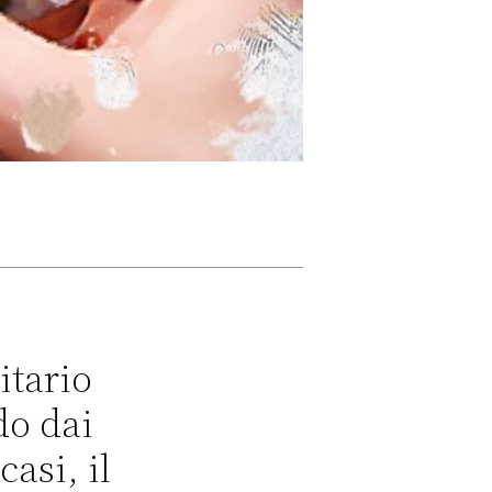
itario
do dai
asi, il