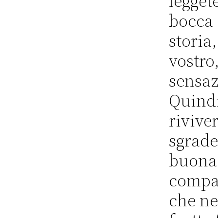
legget
bocca 
storia,
vostro,
sensaz
Quindi
rivive
sgrade
buona 
compag
che ne