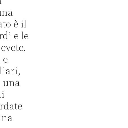
a
una
to è il
rdi e le
bevete.
 e
liari,
i una
ni
ordate
una