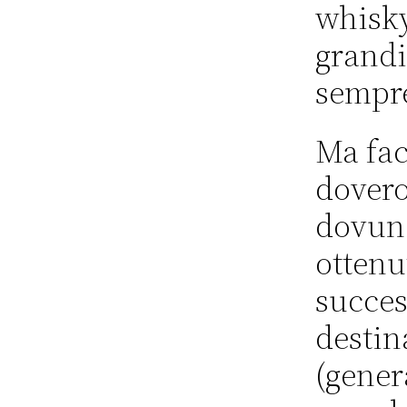
whisky
grandi
sempre
Ma fac
dover
dovunq
ottenu
succes
destin
(gener