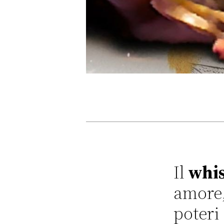
Il
whi
amore,
poteri