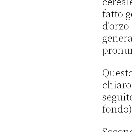
cereal
fatto 
d’orzo
genera
pronun
Questo
chiaro
seguit
fondo)
Secon