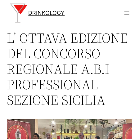
Vai
al
DRINKOLOGY
contenuto
L’ OTTAVA EDIZIONE
DEL CONCORSO
REGIONALE A.B.I
PROFESSIONAL –
SEZIONE SICILIA