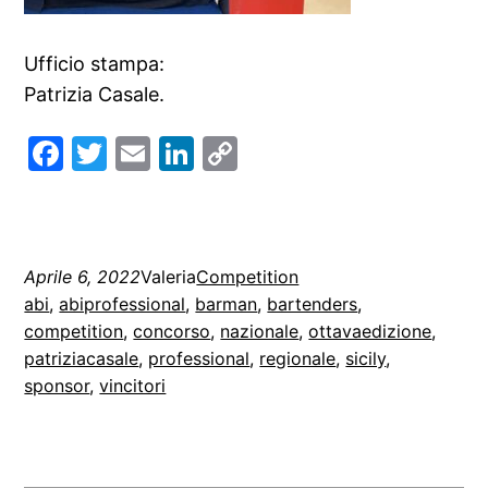
Ufficio stampa:
Patrizia Casale.
Facebook
Twitter
Email
LinkedIn
Copy
Link
Aprile 6, 2022
Valeria
Competition
abi
, 
abiprofessional
, 
barman
, 
bartenders
, 
competition
, 
concorso
, 
nazionale
, 
ottavaedizione
, 
patriziacasale
, 
professional
, 
regionale
, 
sicily
, 
sponsor
, 
vincitori