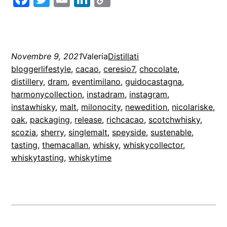
Link
Novembre 9, 2021
Valeria
Distillati
bloggerlifestyle
, 
cacao
, 
ceresio7
, 
chocolate
, 
distillery
, 
dram
, 
eventimilano
, 
guidocastagna
, 
harmonycollection
, 
instadram
, 
instagram
, 
instawhisky
, 
malt
, 
milonocity
, 
newedition
, 
nicolariske
, 
oak
, 
packaging
, 
release
, 
richcacao
, 
scotchwhisky
, 
scozia
, 
sherry
, 
singlemalt
, 
speyside
, 
sustenable
, 
tasting
, 
themacallan
, 
whisky
, 
whiskycollector
, 
whiskytasting
, 
whiskytime