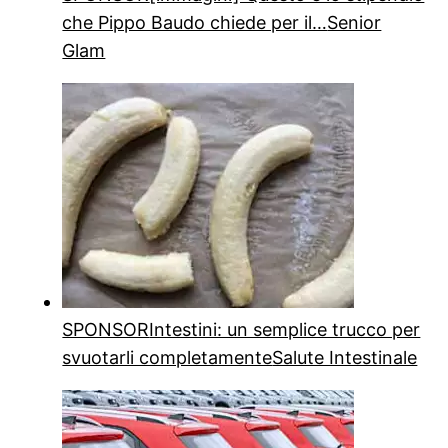
che Pippo Baudo chiede per il…
Senior
Glam
SPONSOR
Intestini: un semplice trucco per
svuotarli completamente
Salute Intestinale