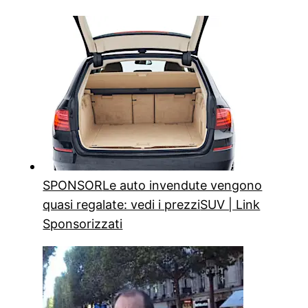
SPONSOR
Le auto invendute vengono
quasi regalate: vedi i prezzi
SUV | Link
Sponsorizzati