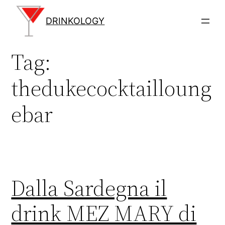
Vai
al
DRINKOLOGY
contenuto
Tag:
thedukecocktailloung
ebar
Dalla Sardegna il
drink MEZ MARY di