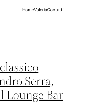
Home
Valeria
Contatti
 classico
ndro Serra,
l Lounge Bar