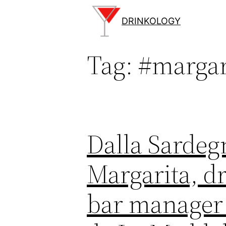
Vai
al
DRINKOLOGY
contenuto
Tag:
#margar
Dalla Sardegn
Margarita, d
bar manager 