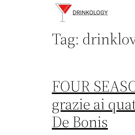
Vai
al
DRINKOLOGY
contenuto
Tag:
drinklo
FOUR SEASON…
grazie ai qua
De Bonis