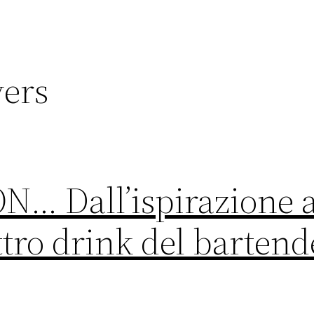
vers
 Dall’ispirazione al
ttro drink del barten