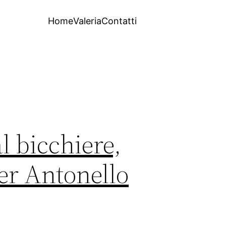
Home
Valeria
Contatti
 bicchiere,
der Antonello